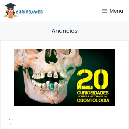
Saltar
Menu
al
contenido
Anuncios
','