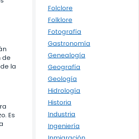
as
Folclore
Folklore
Fotografía
Gastronomía
tán
Genealogía
n de
 de la
Geografía
Geología
Hidrología
Historia
ora
Industria
o. Es
ra
Ingeniería
Inmigración