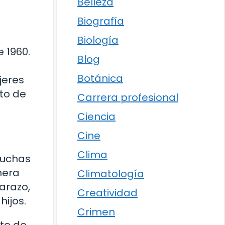
Belleza
Biografía
Biología
 1960.
Blog
Botánica
jeres
eto de
Carrera profesional
Ciencia
Cine
Clima
muchas
nera
Climatología
arazo,
Creatividad
ijos.
Crimen
rte de