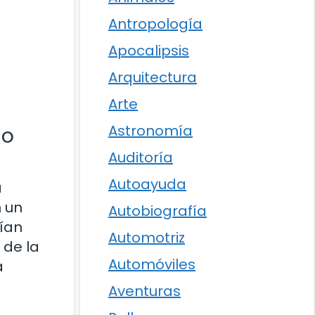
Antropología
Apocalipsis
Arquitectura
Arte
Astronomía
do
Auditoría
Autoayuda
a
n un
Autobiografía
ían
Automotriz
 de la
Automóviles
a
Aventuras