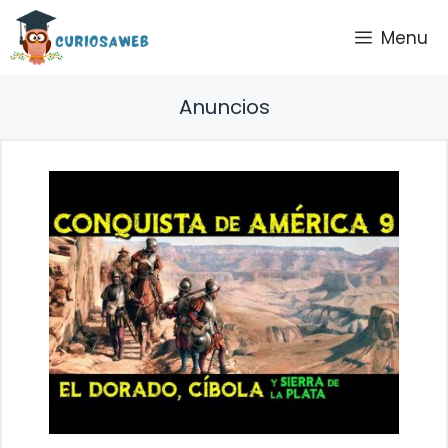
Saltar
Menu
al
contenido
Anuncios