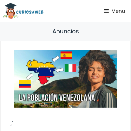
Saltar
Menu
al
contenido
Anuncios
','