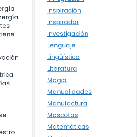
ergía
Inspiración
nergía
Inspirador
tes
Investigación
tiene
Lenguaje
Lingüística
vación
Literatura
trica
Magia
rías
Manualidades
Manufactura
Mascotas
se
Matemáticas
estro