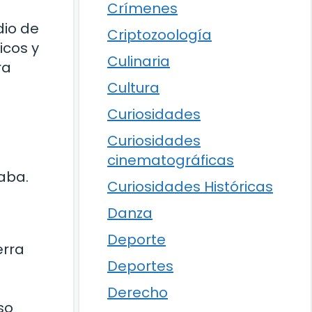
Crímenes
dio de
Criptozoología
icos y
Culinaria
ra
Cultura
Curiosidades
Curiosidades
cinematográficas
aba.
Curiosidades Históricas
Danza
Deporte
erra
Deportes
Derecho
so