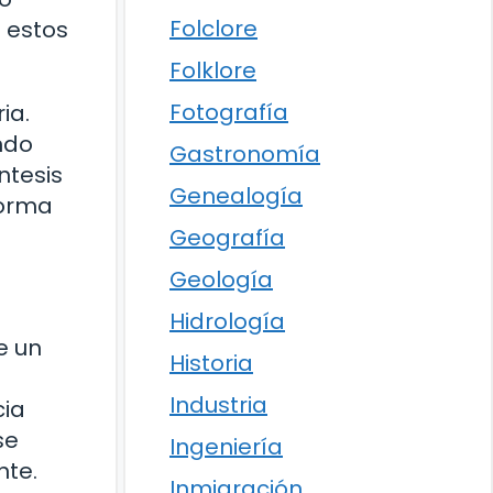
Folclore
 estos
Folklore
Fotografía
ia.
ndo
Gastronomía
ntesis
Genealogía
forma
Geografía
Geología
Hidrología
e un
Historia
Industria
cia
se
Ingeniería
nte.
Inmigración