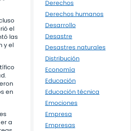
Derechos
Derechos humanos
cluso
Desarrollo
ió el
Desastre
ntó las
 y el
Desastres naturales
Distribución
ífico
Economía
ad.
Educación
ieron
Educación técnica
os en
Emociones
Empresa
ces
der a
Empresas
reas