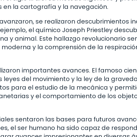
 en la cartografía y la navegación.
 avanzaron, se realizaron descubrimientos in
r ejemplo, el químico Joseph Priestley descubr
na y animal. Este hallazgo revolucionario se
 moderna y la comprensión de la respiración
lizaron importantes avances. El famoso cient
as leyes del movimiento y la ley de la graved
tos para el estudio de la mecánica y permit
anetarias y el comportamiento de los objet
ciales sentaron las bases para futuros avan
nces, el ser humano ha sido capaz de respon
grar avances impresionantes en diversas á