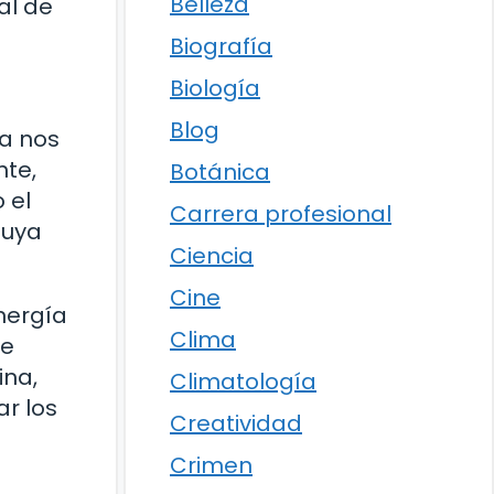
Belleza
al de
Biografía
Biología
Blog
ca nos
nte,
Botánica
 el
Carrera profesional
nuya
Ciencia
Cine
nergía
Clima
ue
ina,
Climatología
ar los
Creatividad
Crimen