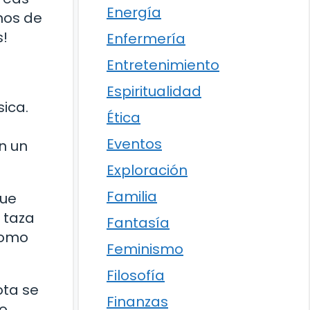
Energía
nos de
s!
Enfermería
Entretenimiento
Espiritualidad
sica.
Ética
Eventos
n un
Exploración
Familia
que
a taza
Fantasía
como
Feminismo
Filosofía
ota se
Finanzas
go