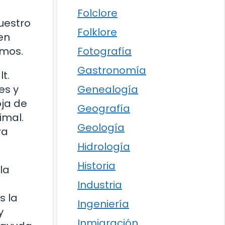
Folclore
uestro
Folklore
en
Fotografía
mos.
Gastronomía
t.
Genealogía
es y
oja de
Geografía
imal.
Geología
ra
Hidrología
Historia
la
Industria
s la
Ingeniería
y
Inmigración