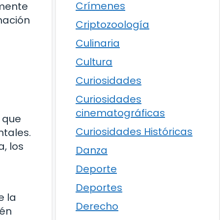
Crímenes
 mente
mación
Criptozoología
a
Culinaria
Cultura
Curiosidades
Curiosidades
cinematográficas
s que
Curiosidades Históricas
tales.
, los
Danza
Deporte
Deportes
e la
Derecho
cén