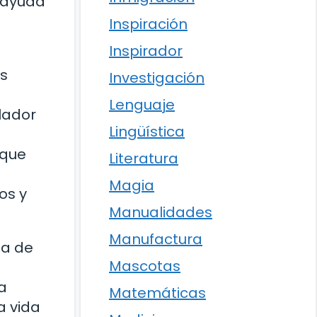
s ayuda
Inspiración
Inspirador
as
Investigación
Lenguaje
lador
Lingüística
 que
Literatura
Magia
os y
Manualidades
Manufactura
na de
Mascotas
a
Matemáticas
a vida