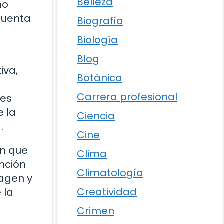
Belleza
no
cuenta
Biografía
Biología
Blog
iva,
Botánica
Carrera profesional
res
 la
Ciencia
.
Cine
ón que
Clima
nción
Climatología
magen y
Creatividad
 la
Crimen