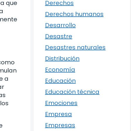
da que
Derechos
a
Derechos humanos
amente
Desarrollo
Desastre
Desastres naturales
Distribución
 como
Economía
imulan
e a
Educación
ar
Educación técnica
as
Emociones
los
Empresa
Empresas
e