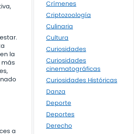
Crímenes
iva,
Criptozoología
Culinaria
estar.
Cultura
ta
Curiosidades
en la
Curiosidades
s más
cinematográficas
es,
onado
Curiosidades Históricas
Danza
Deporte
Deportes
Derecho
nces a