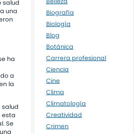
Belleza
e salud
ía una
Biografía
ieron
Biología
Blog
Botánica
Carrera profesional
se ha
Ciencia
ado a
Cine
en la
Clima
Climatología
 salud
Creatividad
, esta
l. Se
Crimen
 una