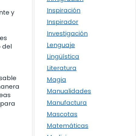
Inspiración
nte y
Inspirador
Investigación
des
Lenguaje
 del
Lingüística
Literatura
nsable
Magia
 manera
Manualidades
reas
Manufactura
 para
Mascotas
Matemáticas