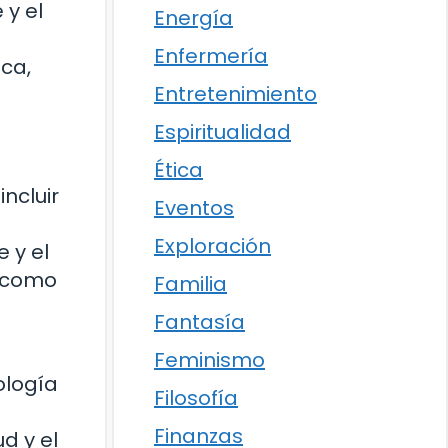
 y el
Energía
Enfermería
ica,
Entretenimiento
Espiritualidad
Ética
ncluir
Eventos
Exploración
 y el
s como
Familia
Fantasía
Feminismo
ología
Filosofía
Finanzas
d y el