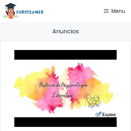
Saltar
Menu
al
contenido
Anuncios