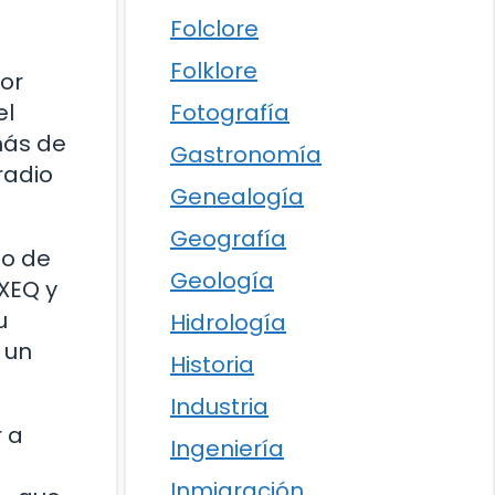
Folclore
Folklore
dor
Fotografía
el
más de
Gastronomía
radio
Genealogía
Geografía
to de
Geología
 XEQ y
u
Hidrología
 un
Historia
Industria
 a
Ingeniería
Inmigración