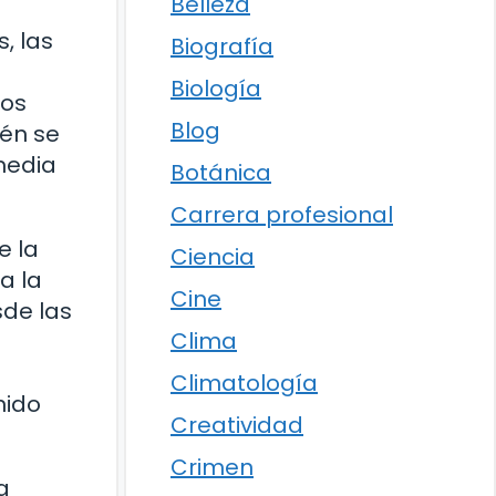
Belleza
, las
Biografía
Biología
sos
Blog
ién se
media
Botánica
Carrera profesional
e la
Ciencia
a la
Cine
sde las
Clima
Climatología
nido
Creatividad
Crimen
a