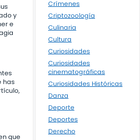
Crímenes
sus
nado y
Criptozoología
er e
Culinaria
magia
Cultura
Curiosidades
Curiosidades
cinematográficas
ntes
e has
Curiosidades Históricas
tículo,
Danza
Deporte
Deportes
Derecho
 en que