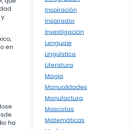
», que
idad
Inspiración
 y
Inspirador
Investigación
ico,
Lenguaje
io en
Lingüística
e
Literatura
Magia
Manualidades
Manufactura
ndose
Mascotas
esde
Matemáticas
dio ha