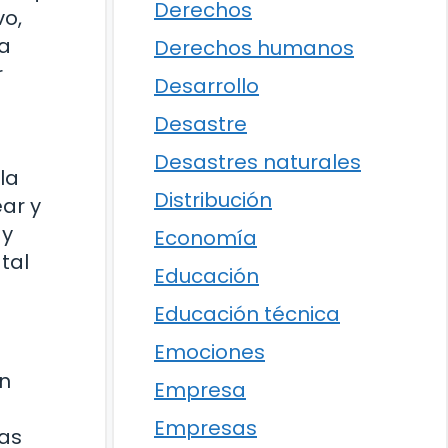
Derechos
vo,
na
Derechos humanos
r
Desarrollo
Desastre
Desastres naturales
la
Distribución
ar y
 y
Economía
tal
Educación
Educación técnica
Emociones
en
Empresa
Empresas
tas