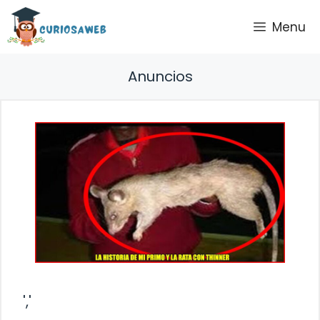
Saltar
Menu
al
contenido
Anuncios
','