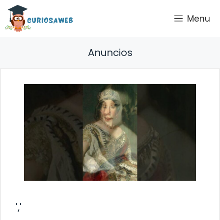
Saltar
Menu
al
contenido
Anuncios
','