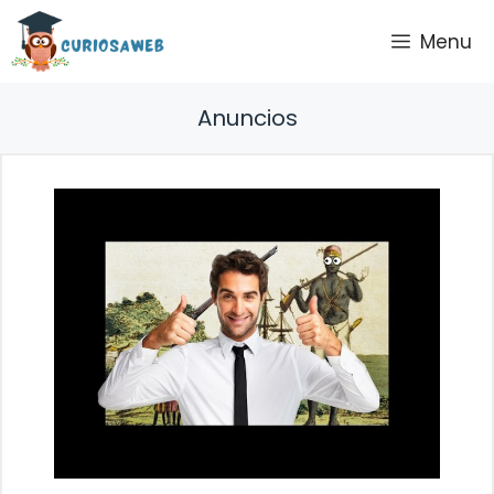
Saltar
Menu
al
contenido
Anuncios