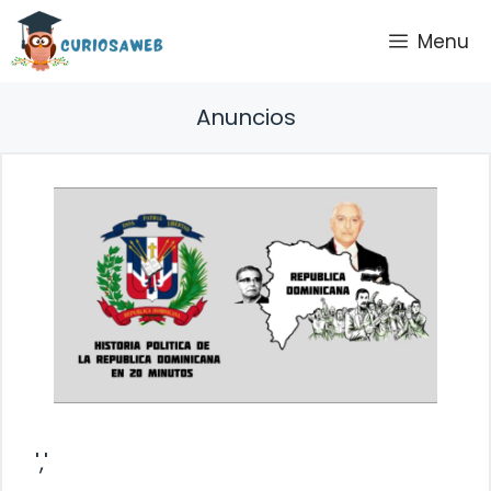
Saltar
Menu
al
contenido
Anuncios
','