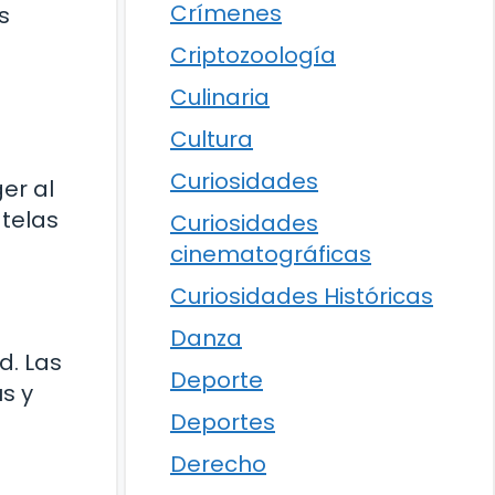
Crímenes
s
s
Criptozoología
Culinaria
Cultura
Curiosidades
er al
 telas
Curiosidades
cinematográficas
Curiosidades Históricas
Danza
d. Las
Deporte
s y
Deportes
Derecho