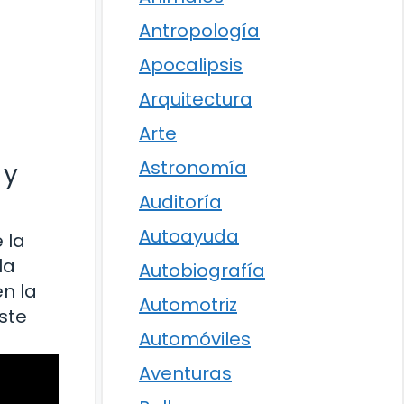
Antropología
Apocalipsis
Arquitectura
Arte
Astronomía
 y
Auditoría
Autoayuda
 la
la
Autobiografía
en la
Automotriz
este
Automóviles
Aventuras