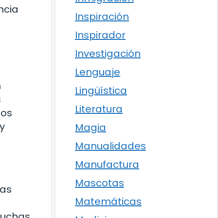
ncia
Inspiración
Inspirador
Investigación
Lenguaje
n
Lingüística
s
Literatura
hos
y
Magia
Manualidades
Manufactura
Mascotas
las
Matemáticas
Muchas