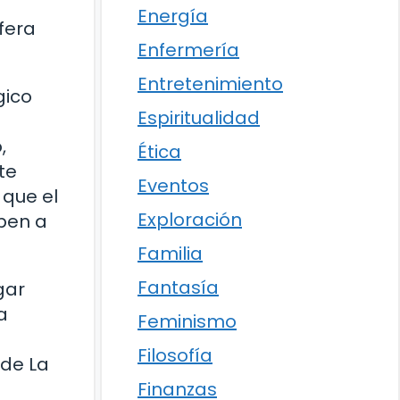
Energía
fera
Enfermería
Entretenimiento
gico
Espiritualidad
,
Ética
te
Eventos
que el
Exploración
eben a
Familia
Fantasía
gar
a
Feminismo
Filosofía
 de La
Finanzas