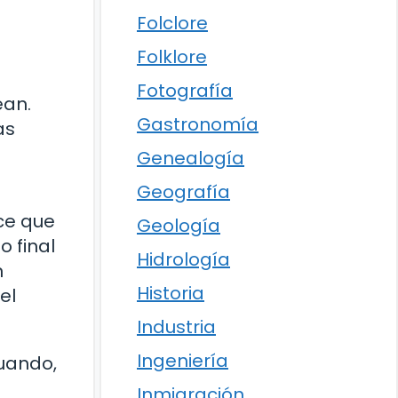
Folclore
Folklore
Fotografía
ean.
Gastronomía
as
Genealogía
Geografía
ce que
Geología
 final
Hidrología
n
Historia
el
Industria
Ingeniería
cuando,
Inmigración