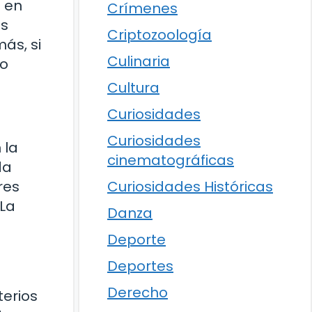
e en
Crímenes
as
Criptozoología
ás, si
Culinaria
to
Cultura
Curiosidades
Curiosidades
 la
cinematográficas
da
res
Curiosidades Históricas
 La
Danza
Deporte
Deportes
Derecho
terios