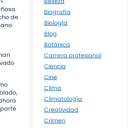
Belleza
r»
tañosa
Biografía
echo de
Biología
céano
Blog
Botánica
oman
Carrera profesional
evado
Ciencia
Cine
omo
Clima
oblado,
Climatología
 ahora
 parte
Creatividad
Crimen