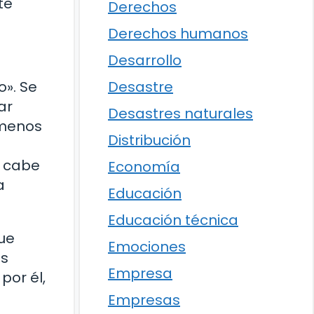
te
Derechos
Derechos humanos
Desarrollo
Desastre
o». Se
ar
Desastres naturales
ómenos
Distribución
o cabe
Economía
a
Educación
Educación técnica
que
Emociones
os
Empresa
por él,
Empresas