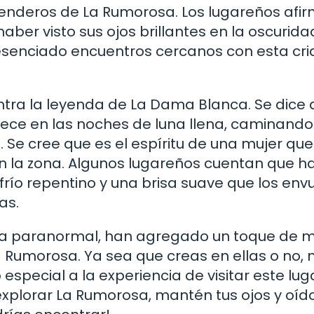
enderos de La Rumorosa. Los lugareños afi
ber visto sus ojos brillantes en la oscurida
esenciado encuentros cercanos con esta cri
tra la leyenda de La Dama Blanca. Se dice 
ece en las noches de luna llena, caminando
. Se cree que es el espíritu de una mujer que
en la zona. Algunos lugareños cuentan que h
frío repentino y una brisa suave que los env
as.
za paranormal, han agregado un toque de mi
a Rumorosa. Ya sea que creas en ellas o no, 
ecial a la experiencia de visitar este luga
explorar La Rumorosa, mantén tus ojos y oíd