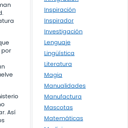
rman
Inspiración
d.
Inspirador
atura
Investigación
Lenguaje
que
 por
Lingüística
Literatura
an
uelve
Magia
Manualidades
sterio
Manufactura
no
Mascotas
r. Así
Matemáticas
os