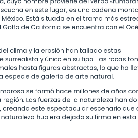
sa, cuyo nombre proviene del verbo «rumora
 escucha en este lugar, es una cadena mon
, México. Está situada en el tramo más estr
el Golfo de California se encuentra con el O
del clima y la erosión han tallado estas
surrealista y único en su tipo. Las rocas t
les hasta figuras abstractas, lo que ha ll
especie de galería de arte natural.
 Rumorosa se formó hace millones de años c
a región. Las fuerzas de la naturaleza han d
s, creando este espectacular escenario que
 naturaleza hubiera dejado su firma en esta