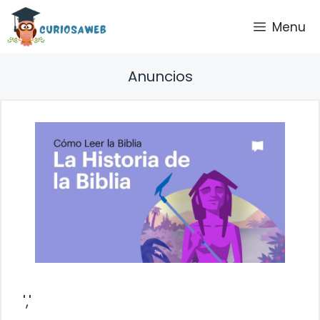
Saltar
Menu
al
contenido
Anuncios
','