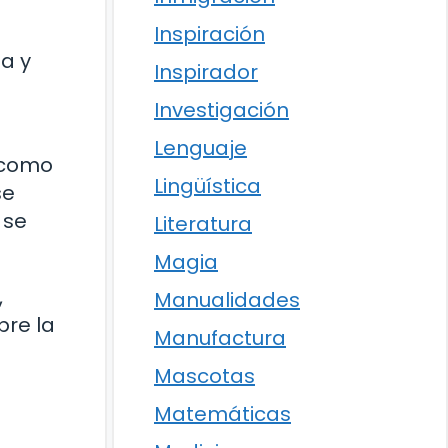
Inspiración
a y
Inspirador
Investigación
Lenguaje
s como
Lingüística
se
 se
Literatura
Magia
,
Manualidades
bre la
Manufactura
Mascotas
Matemáticas