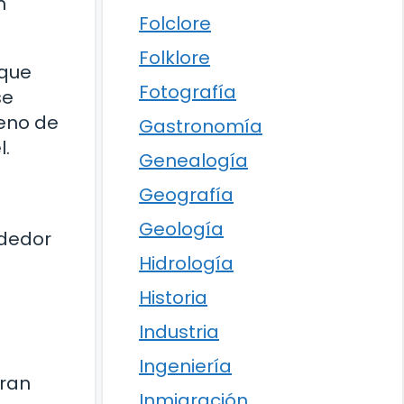
n
Folclore
Folklore
 que
Fotografía
se
leno de
Gastronomía
l.
Genealogía
Geografía
Geología
ededor
Hidrología
Historia
Industria
Ingeniería
oran
Inmigración