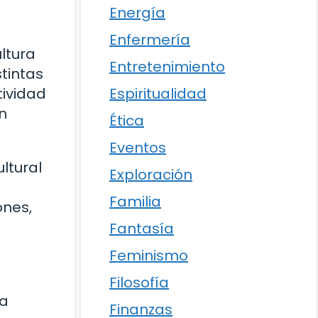
Energía
Enfermería
ltura
Entretenimiento
tintas
Espiritualidad
tividad
un
Ética
Eventos
ltural
Exploración
Familia
ones,
Fantasía
Feminismo
Filosofía
la
Finanzas