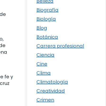
Belleza
o
Biografía
 de
Biología
Blog
Botánica
o,
ede
Carrera profesional
ena
Ciencia
Cine
Clima
e fe y
Climatología
 cruz
Creatividad
Crimen