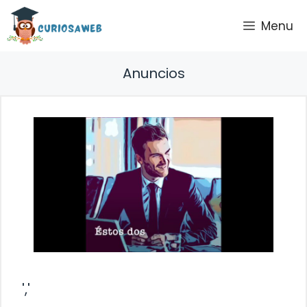
Saltar
Menu
al
contenido
Anuncios
','