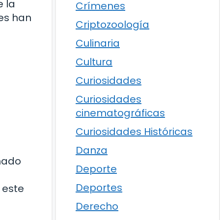
 la
Crímenes
es han
Criptozoología
Culinaria
Cultura
Curiosidades
Curiosidades
cinematográficas
Curiosidades Históricas
Danza
hado
Deporte
Deportes
 este
Derecho