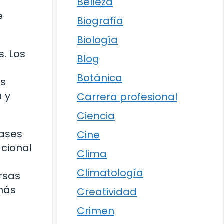
Belleza
e
Biografía
Biología
s. Los
Blog
Botánica
as
 y
Carrera profesional
Ciencia
bases
Cine
acional
Clima
Climatología
rsas
más
Creatividad
Crimen