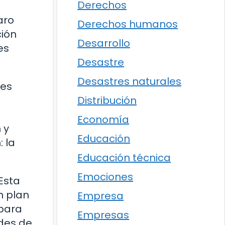
Derechos
aro
Derechos humanos
ión
Desarrollo
es
Desastre
Desastres naturales
tes
Distribución
Economía
 y
Educación
: la
Educación técnica
Emociones
Esta
n plan
Empresa
 para
Empresas
ades de