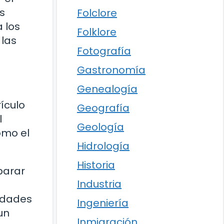
s
Folclore
 los
Folklore
 las
Fotografía
Gastronomía
Genealogía
ículo
Geografía
l
Geología
omo el
Hidrología
Historia
parar
Industria
lidades
Ingeniería
un
Inmigración