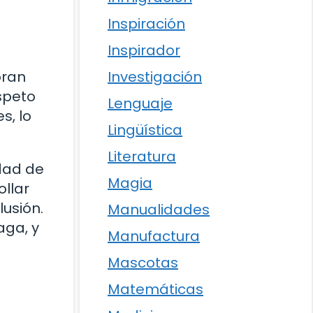
Inspiración
Inspirador
Investigación
oran
speto
Lenguaje
s, lo
Lingüística
Literatura
idad de
Magia
ollar
lusión.
Manualidades
aga, y
Manufactura
Mascotas
Matemáticas