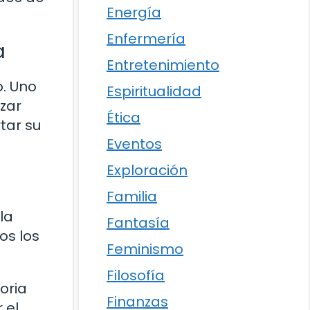
Energía
Enfermería
a
Entretenimiento
o. Uno
Espiritualidad
izar
Ética
tar su
Eventos
Exploración
Familia
la
Fantasía
os los
Feminismo
Filosofía
oria
Finanzas
 el