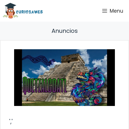
Saltar
Menu
al
contenido
Anuncios
','