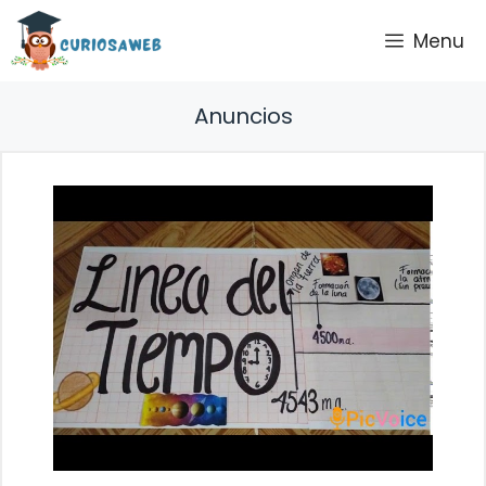
Saltar
Menu
al
contenido
Anuncios