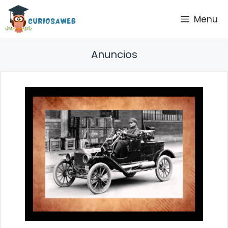
Saltar
Menu
al
contenido
Anuncios