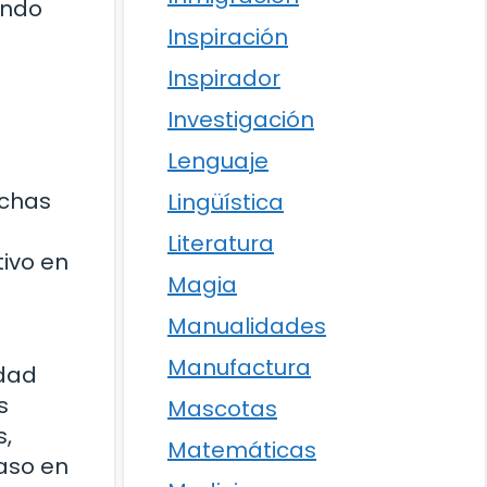
ando
Inspiración
Inspirador
Investigación
Lenguaje
uchas
Lingüística
Literatura
tivo en
Magia
Manualidades
Manufactura
edad
s
Mascotas
s,
Matemáticas
raso en