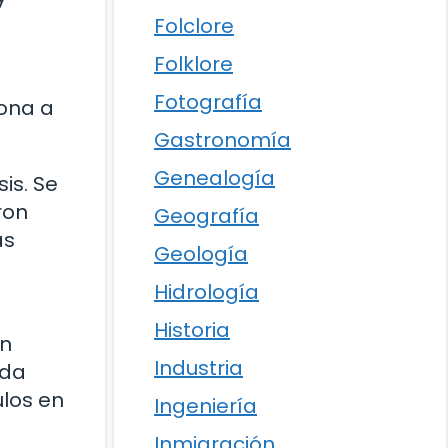
Folclore
Folklore
Fotografía
sona a
Gastronomía
Genealogía
is. Se
ron
Geografía
as
Geología
Hidrología
Historia
en
Industria
ida
ulos en
Ingeniería
Inmigración