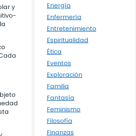
Energía
lar y
tivo-
Enfermería
la
Entretenimiento
Espiritualidad
co
Ética
. Cada
Eventos
Exploración
Familia
bjeto
Fantasía
rmedad
Feminismo
sta
Filosofía
Finanzas
y