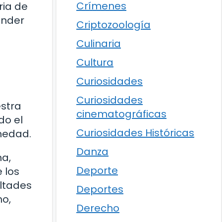
Crímenes
ria de
ender
Criptozoología
Culinaria
Cultura
Curiosidades
Curiosidades
estra
cinematográficas
do el
Curiosidades Históricas
medad.
Danza
na,
Deporte
 los
ltades
Deportes
mo,
Derecho