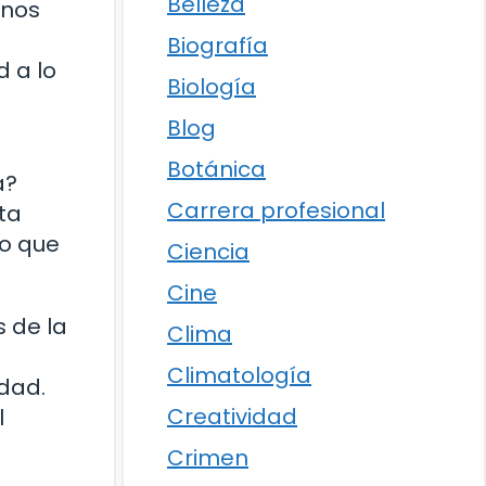
Belleza
unos
Biografía
 a lo
Biología
Blog
Botánica
a?
Carrera profesional
ta
lo que
Ciencia
Cine
s de la
Clima
Climatología
edad.
Creatividad
l
Crimen