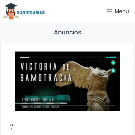
Saltar
Menu
al
contenido
Anuncios
','