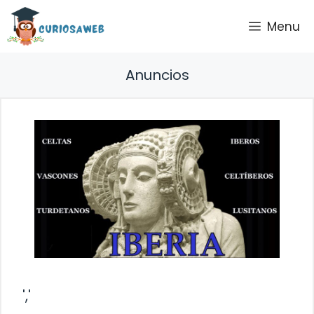
Saltar
Menu
al
contenido
Anuncios
','