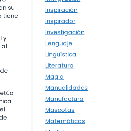
en su
Inspiración
a tiene
Inspirador
Investigación
l y
Lenguaje
 al
Lingüística
Literatura
 de
Magia
Manualidades
petúa
Manufactura
mica
el
Mascotas
ede
Matemáticas