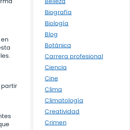
Belleza
forma
Biografía
Biología
Blog
 en
Botánica
esta
les.
Carrera profesional
Ciencia
Cine
partir
Clima
Climatología
Creatividad
ntes
Crimen
que