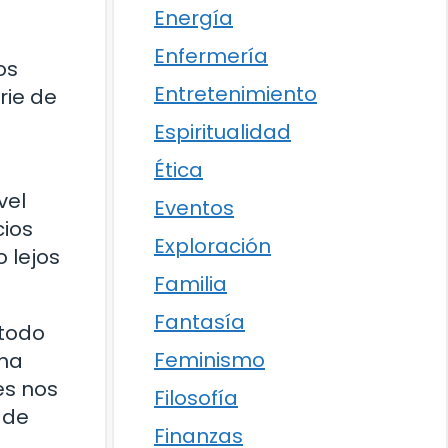
Energía
Enfermería
os
Entretenimiento
rie de
Espiritualidad
Ética
vel
Eventos
cios
Exploración
 lejos
Familia
Fantasía
 todo
Feminismo
 ha
es nos
Filosofía
 de
Finanzas