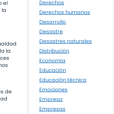
Derechos
 el
 la
Derechos humanos
Desarrollo
Desastre
Desastres naturales
gualdad
Distribución
da la
nces
Economía
mos
Educación
Educación técnica
a
Emociones
és de
dad
Empresa
Empresas