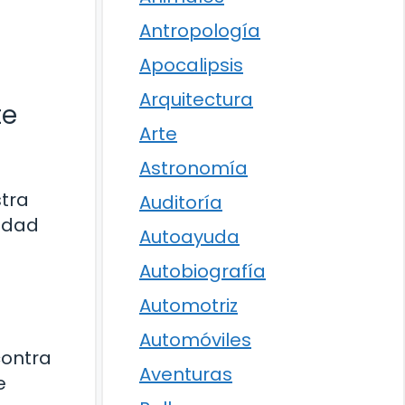
Antropología
Apocalipsis
Arquitectura
te
Arte
Astronomía
tra
Auditoría
idad
Autoayuda
Autobiografía
Automotriz
Automóviles
contra
Aventuras
e