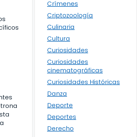
Crímenes
Criptozoología
os
Culinaria
íficos
Cultura
Curiosidades
Curiosidades
cinematográficas
Curiosidades Históricas
Danza
ntes
Deporte
atrona
Esta
Deportes
la
Derecho