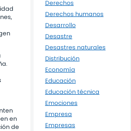
Derechos
nidad
Derechos humanos
ones,
Desarrollo
rgen
Desastre
Desastres naturales
a
Distribución
ña.
Economía
s
Educación
Educación técnica
Emociones
enten
Empresa
ten en
Empresas
ción de