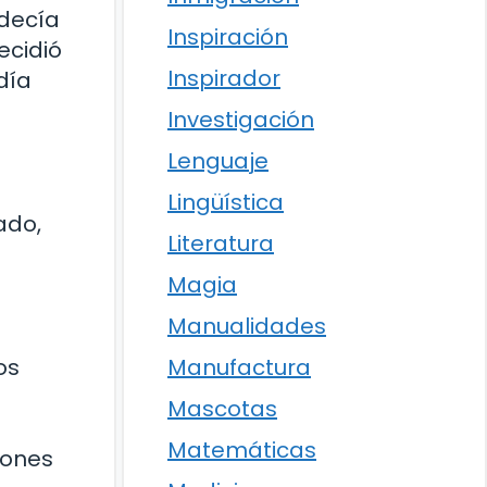
adecía
Inspiración
ecidió
Inspirador
día
Investigación
Lenguaje
Lingüística
ado,
Literatura
Magia
Manualidades
Manufactura
os
Mascotas
Matemáticas
iones