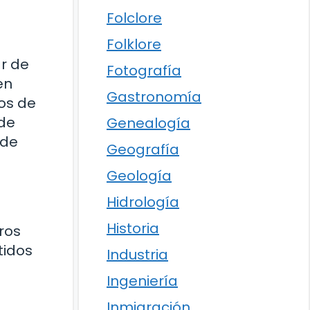
Folclore
Folklore
ar de
Fotografía
en
Gastronomía
los de
 de
Genealogía
 de
Geografía
Geología
Hidrología
Historia
ros
tidos
Industria
Ingeniería
Inmigración