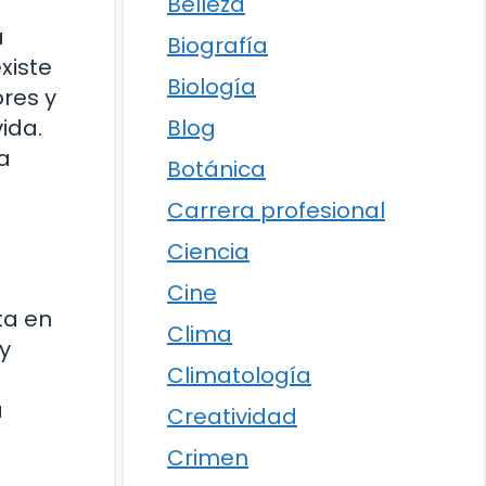
Belleza
a
Biografía
xiste
Biología
res y
Blog
ida.
a
Botánica
Carrera profesional
Ciencia
Cine
ta en
Clima
y
Climatología
a
Creatividad
Crimen