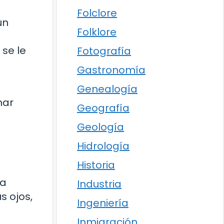
Folclore
un
Folklore
o
se le
Fotografía
Gastronomía
Genealogía
nar
Geografía
Geología
Hidrología
Historia
la
Industria
s ojos,
Ingeniería
Inmigración