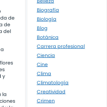
Belleza
Biografía
e
ida de
Biología
da de
Blog
a del
Botánica
Carrera profesional
 a
Ciencia
flores
Cine
es
Clima
d y
Climatología
Creatividad
 la
Crimen
iciones