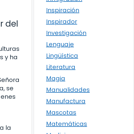
Inspiración
Inspirador
r del
Investigación
Lenguaje
ulturas
Lingüística
s y ha
Literatura
Magia
 Señora
a, se
Manualidades
genes
Manufactura
Mascotas
Matemáticas
a la