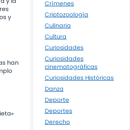
d y la
Crímenes
res
Criptozoología
os y
Culinaria
Cultura
Curiosidades
Curiosidades
cas han
cinematográficas
emplo
Curiosidades Históricas
Danza
Deporte
Deportes
ieta»
Derecho
a