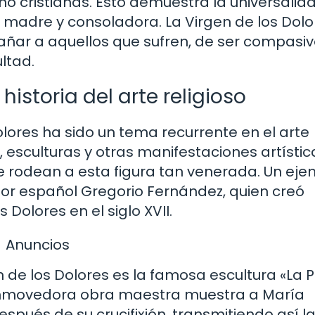
no cristianas. Esto demuestra la universalida
 madre y consoladora. La Virgen de los Dolo
ñar a aquellos que sufren, de ser compasiv
ltad.
historia del arte religioso
olores ha sido un tema recurrente en el arte
as, esculturas y otras manifestaciones artísti
ue rodean a esta figura tan venerada. Un ej
or español Gregorio Fernández, quien creó
Dolores en el siglo XVII.
Anuncios
 de los Dolores es la famosa escultura «La P
conmovedora obra maestra muestra a María
spués de su crucifixión, transmitiendo así l