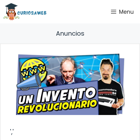
Saltar
Menu
al
contenido
Anuncios
','