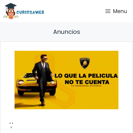
Saltar
Menu
al
contenido
Anuncios
','