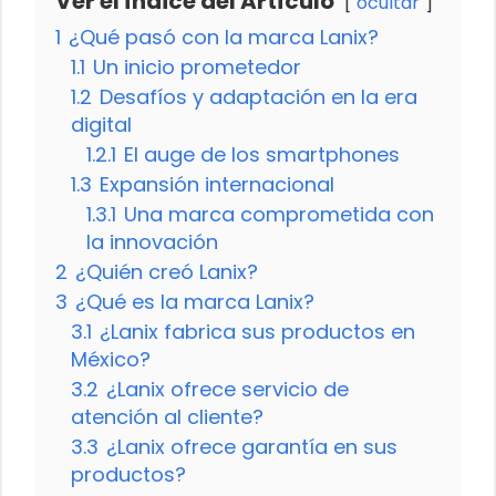
Ver el Índice del Artículo
ocultar
1
¿Qué pasó con la marca Lanix?
1.1
Un inicio prometedor
1.2
Desafíos y adaptación en la era
digital
1.2.1
El auge de los smartphones
1.3
Expansión internacional
1.3.1
Una marca comprometida con
la innovación
2
¿Quién creó Lanix?
3
¿Qué es la marca Lanix?
3.1
¿Lanix fabrica sus productos en
México?
3.2
¿Lanix ofrece servicio de
atención al cliente?
3.3
¿Lanix ofrece garantía en sus
productos?