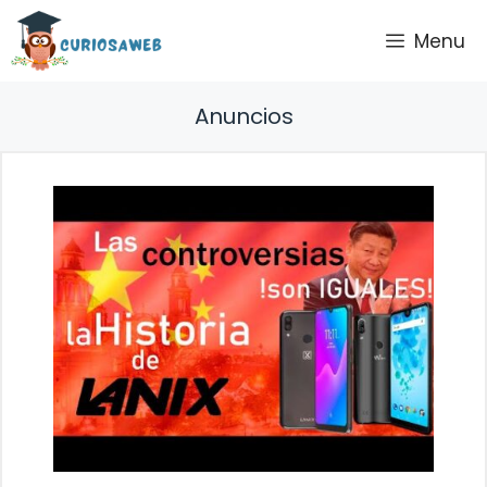
Saltar
Menu
al
contenido
Anuncios