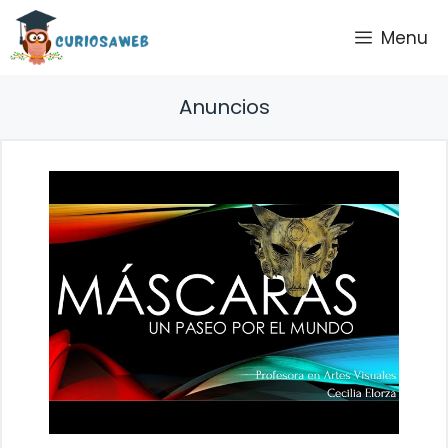
Saltar
Menu
al
contenido
Anuncios