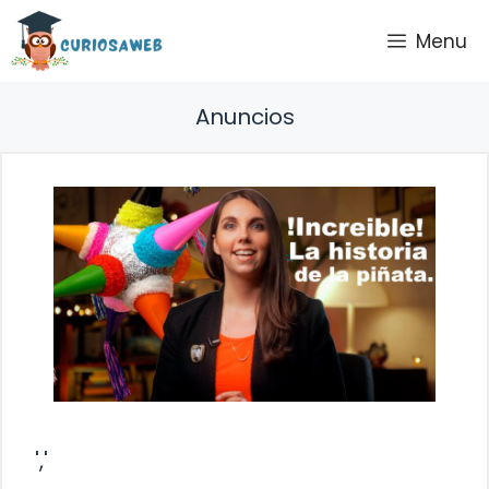
Saltar
Menu
al
contenido
Anuncios
','