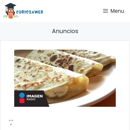
Saltar
Menu
al
contenido
Anuncios
','