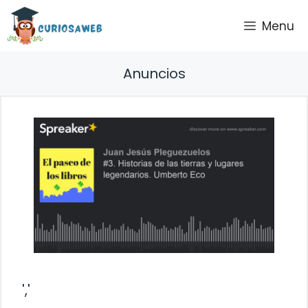
Saltar
Menu
al
contenido
Anuncios
','