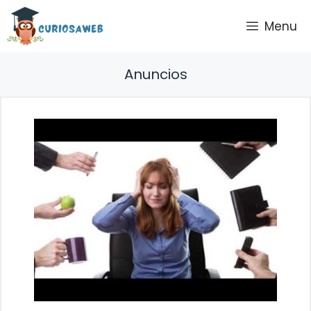
Saltar
Menu
al
contenido
Anuncios