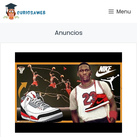
Saltar
Menu
al
contenido
Anuncios