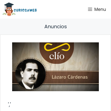
Saltar
Menu
al
contenido
Anuncios
','