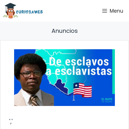
Saltar
Menu
al
contenido
Anuncios
','