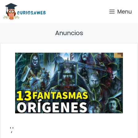
Saltar
Menu
al
contenido
Anuncios
','