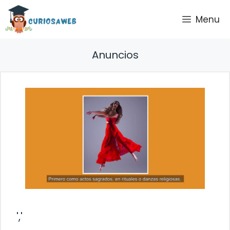
Saltar
Menu
al
contenido
Anuncios
','