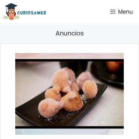
Saltar
Menu
al
contenido
Anuncios