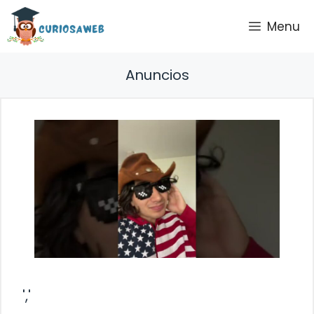
Saltar
Menu
al
contenido
Anuncios
','