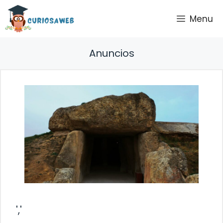
Saltar
Menu
al
contenido
Anuncios
','