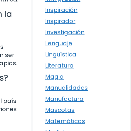
Inspiración
n la
Inspirador
Investigación
Lenguaje
es
Lingüística
n ser
apias.
Literatura
es?
Magia
Manualidades
Manufactura
l país
riones
Mascotas
Matemáticas