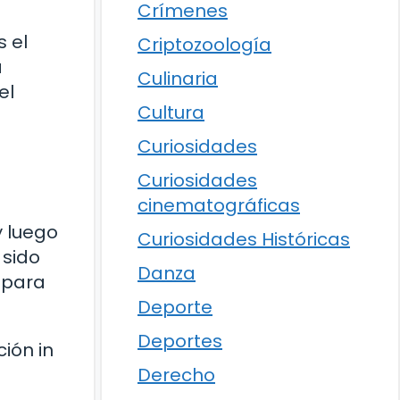
Crímenes
s el
Criptozoología
a
Culinaria
el
Cultura
Curiosidades
Curiosidades
cinematográficas
y luego
Curiosidades Históricas
 sido
Danza
 para
Deporte
Deportes
ión in
Derecho