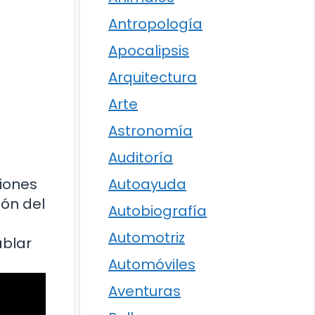
Antropología
Apocalipsis
Arquitectura
Arte
Astronomía
Auditoría
riones
Autoayuda
ón del
Autobiografía
Automotriz
ablar
Automóviles
Aventuras