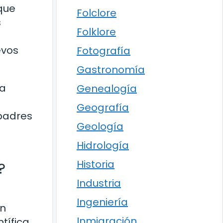
 que
Folclore
s
Folklore
evos
Fotografía
Gastronomía
ra
Genealogía
Geografía
 padres
Geología
Hidrología
Historia
?
Industria
Ingeniería
en
Inmigración
tífica.