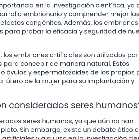
mportancia en la investigación científica, ya
desarrollo embrionario y comprender mejor la
efectos congénitos. Además, los embriones
os para probar la eficacia y seguridad de nu
 los embriones artificiales son utilizados pa
es para concebir de manera natural. Estos
do óvulos y espermatozoides de los propios
al útero de la mujer para su implantación y
 son considerados seres humanos
iderados seres humanos, ya que aún no han
leto. Sin embargo, existe un debate ético 
tificiales y a su uso en la investigación cien