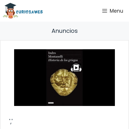
Saltar
Menu
al
contenido
Anuncios
','