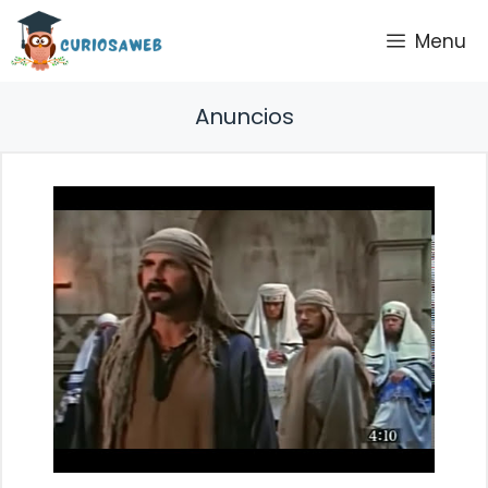
Saltar
Menu
al
contenido
Anuncios