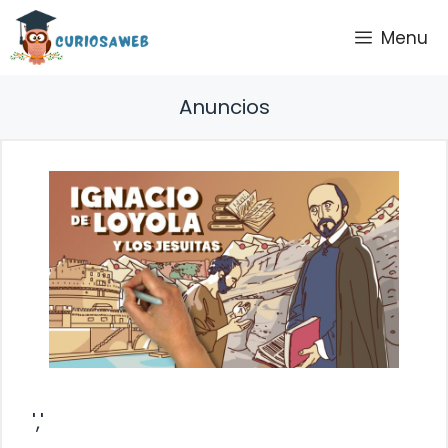
Saltar
Menu
al
contenido
Anuncios
','