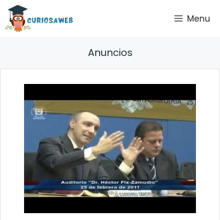
Saltar
Menu
al
contenido
Anuncios