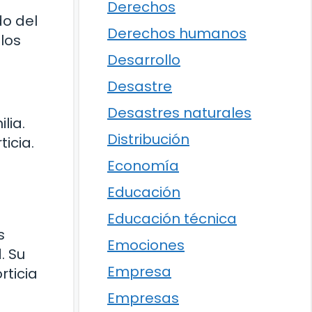
Derechos
do del
Derechos humanos
los
Desarrollo
Desastre
Desastres naturales
lia.
Distribución
icia.
Economía
Educación
Educación técnica
s
Emociones
. Su
Empresa
rticia
s
Empresas