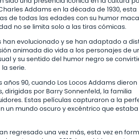
sido una presencia icónica en la cultura po
 Charles Addams en la década de 1930, esta
cias de todas las edades con su humor maca
dad no se limita solo a las tiras cómicas.
ms han evolucionado y se han adaptado a dis
visión animada dio vida a los personajes de u
sual y su sentido del humor negro se convirt
la serie.
os años 90, cuando Los Locos Addams dieron 
, dirigidas por Barry Sonnenfeld, la familia
ores. Estas películas capturaron a la perf
on un mundo oscuro y excéntrico que estaba
han regresado una vez más, esta vez en for