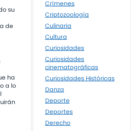
Crímenes
do su
Criptozoología
Culinaria
ia de
Cultura
Curiosidades
Curiosidades
s
cinematográficas
que ha
Curiosidades Históricas
o a lo
Danza
l
Deporte
uirán
Deportes
Derecho