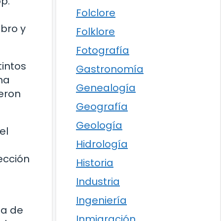
p.
Folclore
bro y
Folklore
Fotografía
tintos
Gastronomía
na
Genealogía
ieron
Geografía
Geología
el
Hidrología
ección
Historia
Industria
Ingeniería
ma de
Inmigración