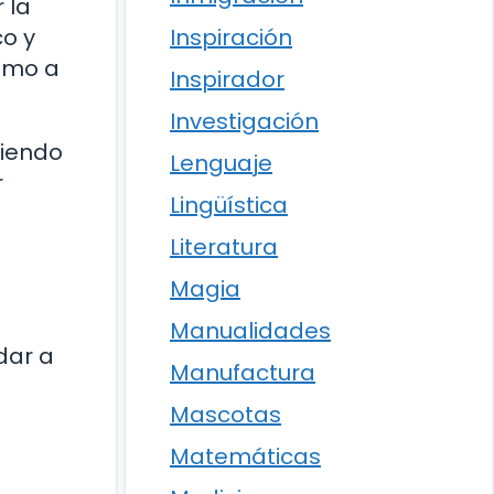
 la
Inspiración
co y
como a
Inspirador
Investigación
siendo
Lenguaje
r
Lingüística
Literatura
Magia
Manualidades
dar a
Manufactura
Mascotas
Matemáticas