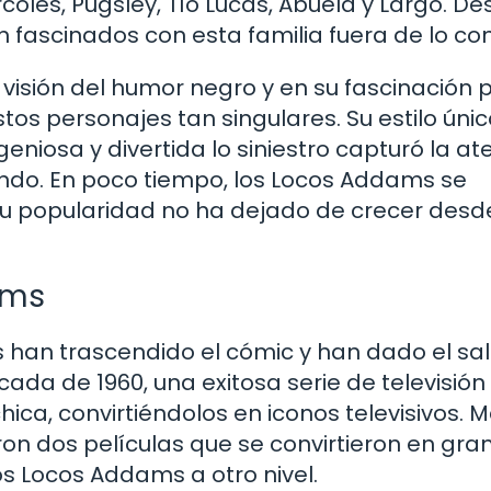
oles, Pugsley, Tío Lucas, Abuela y Largo. De
n fascinados con esta familia fuera de lo co
visión del humor negro y en su fascinación p
os personajes tan singulares. Su estilo únic
iosa y divertida lo siniestro capturó la at
ndo. En poco tiempo, los Locos Addams se
 su popularidad no ha dejado de crecer desd
ams
s han trascendido el cómic y han dado el sal
ada de 1960, una exitosa serie de televisión
hica, convirtiéndolos en iconos televisivos. 
ron dos películas que se convirtieron en gra
los Locos Addams a otro nivel.